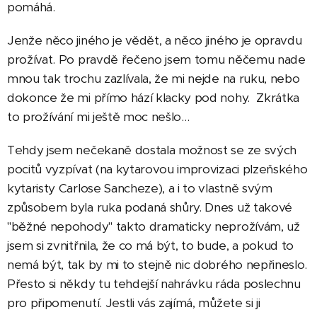
pomáhá.
Jenže něco jiného je vědět, a něco jiného je opravdu
prožívat. Po pravdě řečeno jsem tomu něčemu nade
mnou tak trochu zazlívala, že mi nejde na ruku, nebo
dokonce že mi přímo hází klacky pod nohy. Zkrátka
to prožívání mi ještě moc nešlo…
Tehdy jsem nečekaně dostala možnost se ze svých
pocitů vyzpívat (na kytarovou improvizaci plzeňského
kytaristy Carlose Sancheze), a i to vlastně svým
způsobem byla ruka podaná shůry. Dnes už takové
"běžné nepohody" takto dramaticky neprožívám, už
jsem si zvnitřnila, že co má být, to bude, a pokud to
nemá být, tak by mi to stejně nic dobrého nepřineslo.
Přesto si někdy tu tehdejší nahrávku ráda poslechnu
pro připomenutí. Jestli vás zajímá, můžete si ji