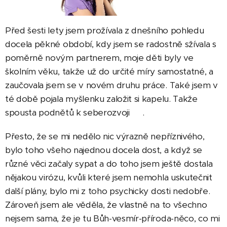
Před šesti lety jsem prožívala z dnešního pohledu
docela pěkné období, kdy jsem se radostně sžívala s
poměrně novým partnerem, moje děti byly ve
školním věku, takže už do určité míry samostatné, a
zaučovala jsem se v novém druhu práce. Také jsem v
té době pojala myšlenku založit si kapelu. Takže
spousta podnětů k seberozvoji 😊.
Přesto, že se mi nedělo nic výrazně nepříznivého,
bylo toho všeho najednou docela dost, a když se
různé věci začaly sypat a do toho jsem ještě dostala
nějakou virózu, kvůli které jsem nemohla uskutečnit
další plány, bylo mi z toho psychicky dosti nedobře.
Zároveň jsem ale věděla, že vlastně na to všechno
nejsem sama, že je tu Bůh-vesmír-příroda-něco, co mi