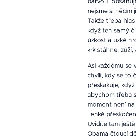
barvou, obsahuje
nejsme si něčím j
Takže třeba hlas
když ten samý čl
úzkost a úzké hrd
krk stáhne, zúží,
Asi každému se v 
chvíli, kdy se to
přeskakuje, kdy
abychom třeba sv
moment není na 
Lehké přeskočení
Uvidíte tam ještě
Obama čtoucí dě