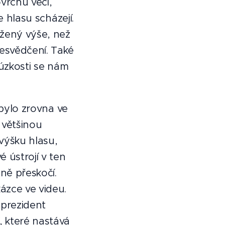
vrchu věcí,
e hlasu scházejí.
ožený výše, než
esvědčení. Také
 úzkosti se nám
 bylo zrovna ve
ž většinou
výšku hlasu,
 ústrojí v ten
ně přeskočí.
ázce ve videu.
 prezident
 které nastává