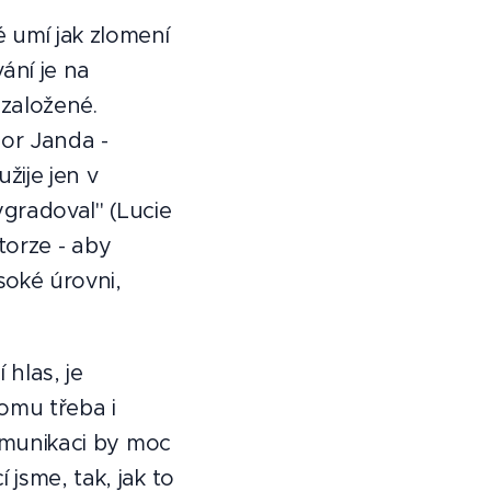
 umí jak zlomení
ání je na
založené.
bor Janda -
užije jen v
gradoval" (Lucie
storze - aby
soké úrovni,
 hlas, je
omu třeba i
komunikaci by moc
jsme, tak, jak to