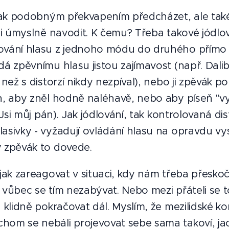
 jak podobným překvapením předcházet, ale také
rzi úmyslně navodit. K čemu? Třeba takové jódlov
ování hlasu z jednoho módu do druhého přímo 
dá zpěvnímu hlasu jistou zajímavost (např. Dali
 než s distorzí nikdy nezpíval), nebo ji zpěvák po
h, aby zněl hodně naléhavě, nebo aby píseň "vy
i Jsi můj pán). Jak jódlování, tak kontrolovaná di
asivky - vyžadují ovládání hlasu na opravdu vy
 zpěvák to dovede.
jak zareagovat v situaci, kdy nám třeba přeskočí
 vůbec se tím nezabývat. Nebo mezi přáteli se t
a klidně pokračovat dál. Myslím, že mezilidské 
om se nebáli projevovat sebe sama takoví, jací 