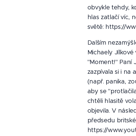
obvykle tehdy, 
hlas zatlačí víc, 
světě: https://
Dalším nezamýšle
Michaely Jílkové 
"Moment!" Paní 
zazpívala si i na
(např. panika, zo
aby se "protlači
chtěli hlasitě vo
objevila. V násl
předsedu britské
https://www.yo