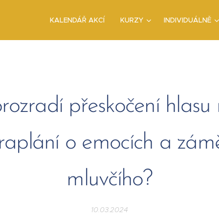
KALENDÁŘ AKCÍ
KURZY
INDIVIDUÁLNĚ
rozradí přeskočení hlasu
raplání o emocích a zám
mluvčího?
10.03.2024