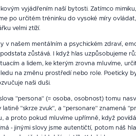
vukovým vyjádřením naší bytosti. Zatímco mimiku,
me po určitém tréninku do vysoké míry ovládat
ku velmi ztíží.
ny v našem mentálním a psychickém zdraví, emo
 podstata zůstává. I když hlas uzpůsobujeme rů
ituacím a lidem, ke kterým zrovna mluvíme, určit
du na změnu prostředí nebo role. Poeticky byc
ozvučuje naši duši.
lova "persona" (= osoba, osobnost) tomu nasv
latině "skrze zvuk", a "personare" znamená "pro
, a proto pokud mluvíme upřímně, když povíd
ímá - jinými slovy jsme autentičtí, potom náš hl