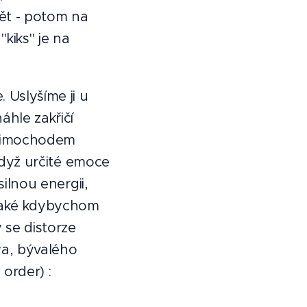
ět - potom na
"kiks" je na
 Uslyšíme ji u
áhle zakřičí
(mimochodem
 když určité emoce
silnou energii,
 Také kdybychom
 se distorze
wa, bývalého
order) :