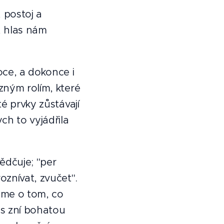
 postoj a
, hlas nám
ce, a dokonce i
zným rolím, které
é prvky zůstávají
h to vyjádřila
ědčuje; "per
znívat, zvučet".
áme o tom, co
as zní bohatou