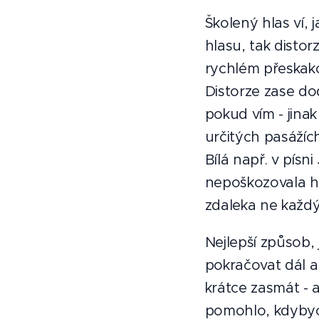
Školený hlas ví,
hlasu, tak disto
rychlém přeskak
Distorze zase do
pokud vím - jinak
určitých pasážíc
Bílá např. v písn
nepoškozovala hl
zdaleka ne každý
Nejlepší způsob, 
pokračovat dál a
krátce zasmát - 
pomohlo, kdybych