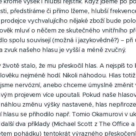
 kromě výšek i hlubší rejstřík. Když jdeme po po
isti, předstíráme či přímo lžeme, hlubší frekvenc
 prodejce vychvalujícího nějaké zboží bude pol
ověk mluví o něčem ze skutečného vnitřního př
lo spolu souvisejí (možná i jazykovědně?) – při
 a zvuk našeho hlasu je vyšší a méně zvučný.
životě stalo, že mu přeskočil hlas. A nejspíš to
 člověku nejméně hodí. Nikoli náhodou. Hlas toti
ž jsme nervózní, anebo chceme úmyslně změnit 
ým projevem více upoutali. Pokud naše hlasové
náhlou změnu výšky nastavené, hlas nepřiroze
 hlasu se přihodilo např. Tomio Okamurovi v uk
 další dva příklady (Michael Scott z The Office a
tem pohádku) tentokrát výrazného přeskočení,