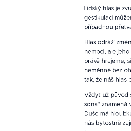
Lidský hlas je z
gestikulaci může
případnou přetvář
Hlas odráží změ
nemoci, ale jeho
právě hrajeme, s
neměnné bez ohle
tak, že náš hlas 
Vždyť už původ s
sona" znamená v 
Duše má hloubku
nás bytostně zaj