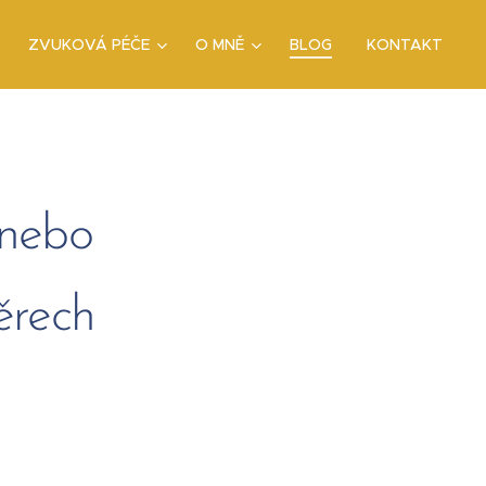
ZVUKOVÁ PÉČE
O MNĚ
BLOG
KONTAKT
 nebo
ěrech