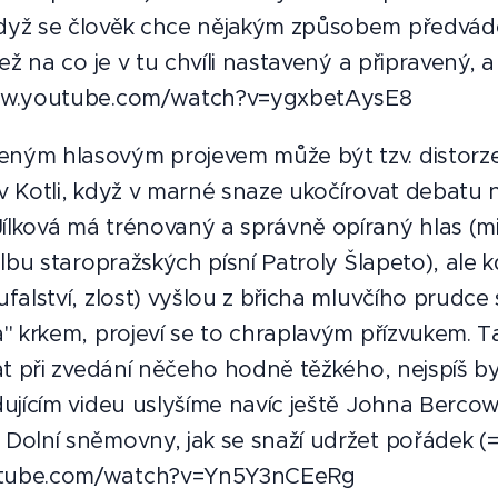
když se člověk chce nějakým způsobem předvád
než na co je v tu chvíli nastavený a připravený, a 
www.youtube.com/watch?v=ygxbetAysE8
ným hlasovým projevem může být tzv. distorze.
v Kotli, když v marné snaze ukočírovat debatu n
Jílková má trénovaný a správně opíraný hlas 
 albu staropražských písní Patroly Šlapeto), ale
ufalství, zlost) vyšlou z břicha mluvčího prudce 
la" krkem, projeví se to chraplavým přízvukem.
lat při zvedání něčeho hodně těžkého, nejspíš by
edujícím videu uslyšíme navíc ještě Johna Berco
 Dolní sněmovny, jak se snaží udržet pořádek (= 
utube.com/watch?v=Yn5Y3nCEeRg