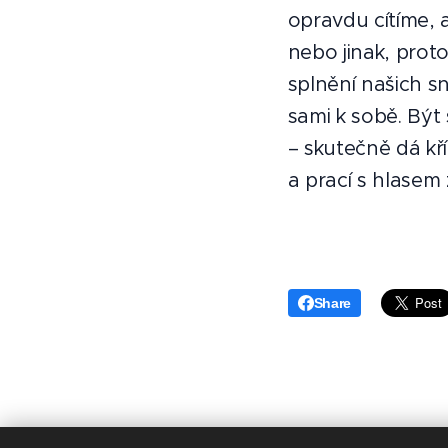
opravdu cítíme,
nebo jinak, prot
splnění našich s
sami k sobě. Být 
– skutečně dá kř
a prací s hlasem
Share