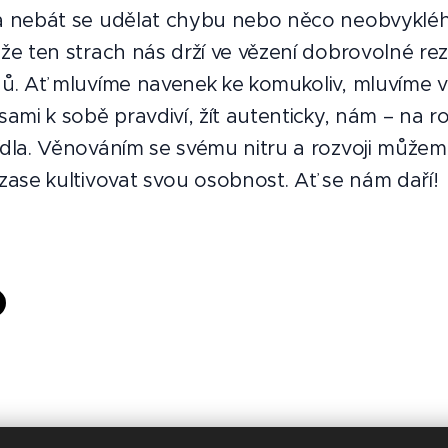
 a nebát se udělat chybu nebo něco neobvykléh
ože ten strach nás drží ve vězení dobrovolné re
nů. Ať mluvíme navenek ke komukoliv, mluvíme v
sami k sobě pravdiví, žít autenticky, nám – na r
ídla. Věnováním se svému nitru a rozvoji můžeme
 zase kultivovat svou osobnost. Ať se nám daří!