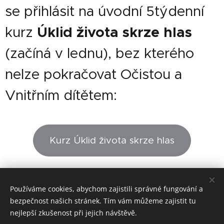
se přihlásit na úvodní 5týdenní
kurz
Úklid života
skrze hlas
(začíná v lednu), bez kterého
nelze pokračovat Očistou a
Vnitřním dítětem:
Kurz Úklid života skrze hlas
Stránka je ve výstavbě.
Používáme cookies, abychom zajistili správné fungování a
bezpečnost našich stránek. Tím vám můžeme zajistit tu
nejlepší zkušenost při jejich návštěvě.