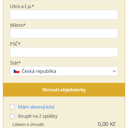
Ulice a č.p.*
Město*
PSČ*
Stát*
Česká republika
Shrnutí objednávky
Mám slevový kód
Koupit na
2
splátky
0,00 Kč
Celkem k úhradě: