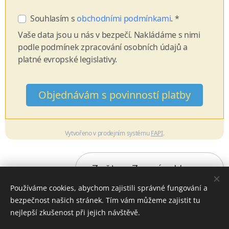
Souhlasím s
obchodními podmínkami
. *
Vaše data jsou u nás v bezpečí. Nakládáme s nimi
podle podmínek zpracování osobních údajů a
platné evropské legislativy.
Objednávám s povinností platby
Vytvořeno v prodejním systému
FAPI
.
Zpět na Za svým hlasem
Používáme cookies, abychom zajistili správné fungování a
bezpečnost našich stránek. Tím vám můžeme zajistit tu
nejlepší zkušenost při jejich návštěvě.
Obchodní podmínky a Ochrana osobních údajů