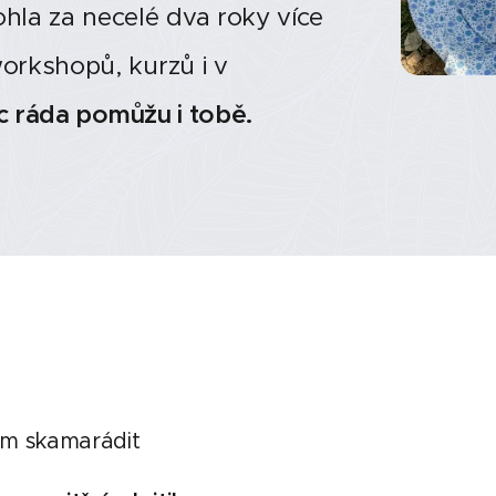
la za necelé dva roky více
orkshopů, kurzů i v
 ráda pomůžu i tobě.
em skamarádit