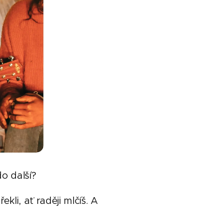
do další?
kli, ať raději mlčíš. A