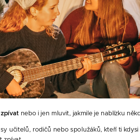
 zpívat
nebo i jen mluvit, jakmile je nablízku něk
y učitelů, rodičů nebo spolužáků, kteří ti kdysi ře
 zpívat,