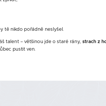
by tě nikdo pořádně neslyšel.
 talent – většinou jde o staré rány,
strach z 
vůbec pustit ven.