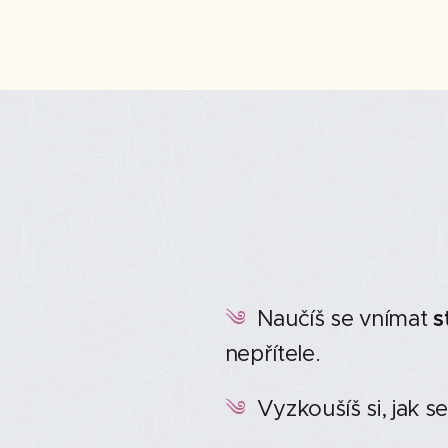
༄
Naučíš se vnímat
s
nepřítele.
༄
Vyzkoušíš si, jak 