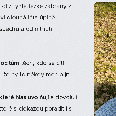
totiž tyhle těžké zábrany z
byl dlouhá léta úplně
spěchu a odmítnutí
ocitům
těch, kdo se cítí
, že by to někdy mohlo jít.
které hlas uvolňují
a dovolují
teré si dokážou poradit i s