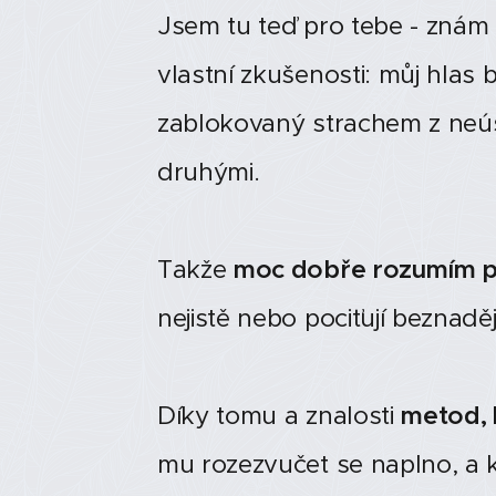
Jsem tu teď pro tebe - znám 
vlastní zkušenosti: můj hlas 
zablokovaný strachem z neú
druhými.
Takže
moc dobře rozumím p
nejistě nebo pociťují beznaděj
Díky tomu a znalosti
metod, 
mu rozezvučet se naplno, a k