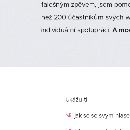
falešným zpěvem, jsem pomoh
než 200 účastníkům svých w
individuální spolupráci.
A moc
Ukážu ti,
༄
jak se se svým hlas