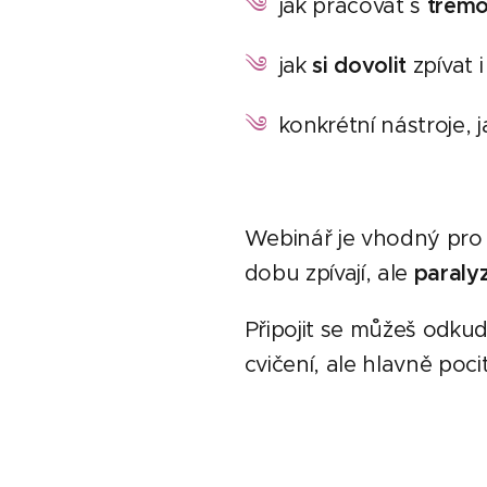
༄
jak pracovat s
trémo
༄
jak
si dovolit
zpívat 
༄
konkrétní nástroje, ja
Webinář je vhodný pr
dobu zpívají, ale
paralyz
Připojit se můžeš odkud
cvičení, ale hlavně pocit