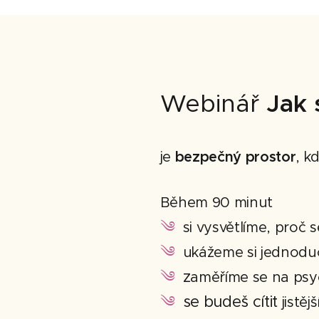
Webinář
Jak 
je
bezpečný prostor
, k
Během 90 minut
༄
si vysvětlíme, proč s
༄
ukážeme si jednoduc
༄
z
aměříme se na psyc
༄
se budeš cítit
jistěj