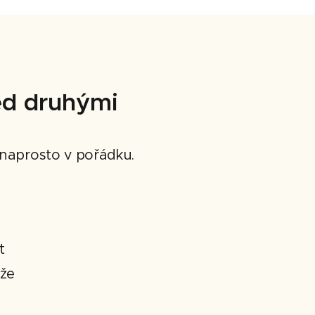
ed druhými
h naprosto v pořádku.
t
 že