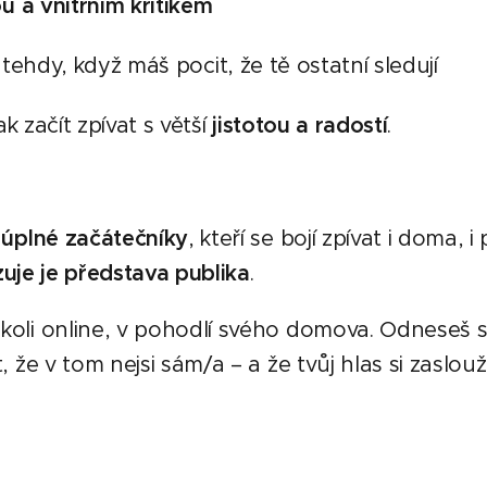
u a vnitřním kritikem
i tehdy, když máš pocit, že tě ostatní sledují
k začít zpívat s větší
jistotou a radostí
.
o
úplné začátečníky
, kteří se bojí zpívat i doma, i
uje je představa publika
.
koli online, v pohodlí svého domova. Odneseš s
, že v tom nejsi sám/a – a že tvůj hlas si zaslouží