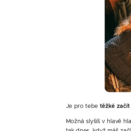
Je pro tebe
těžké začít
Možná slyšíš v hlavě hlas
tak dnes, když máš začít