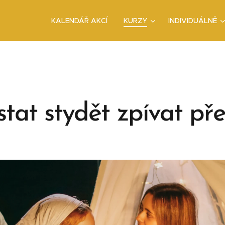
KALENDÁŘ AKCÍ
KURZY
INDIVIDUÁLNĚ
stat stydět zpívat p