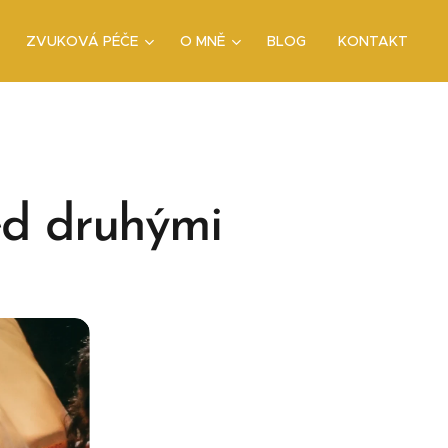
ZVUKOVÁ PÉČE
O MNĚ
BLOG
KONTAKT
řed druhými