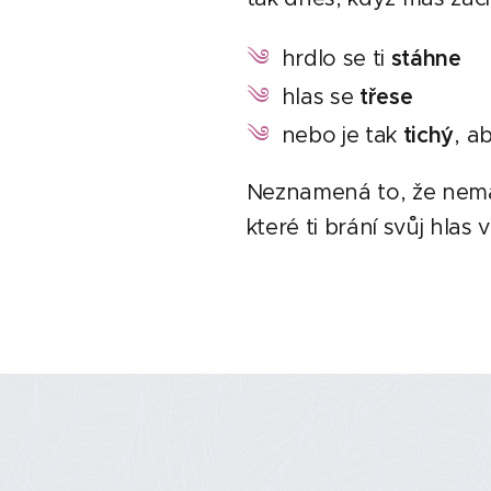
༄
hrdlo se ti
stáhne
༄
hlas se
třese
༄
nebo
je tak
tichý
, a
Neznamená to, že nemáš
které ti brání svůj hlas 