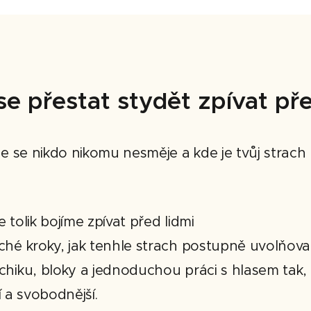
se přestat stydět zpívat př
de se nikdo nikomu nesměje a kde je tvůj strac
e tolik bojíme zpívat před lidmi
hé kroky, jak tenhle strach postupně uvolňova
hiku, bloky a jednoduchou práci s hlasem tak,
ší a svobodnější.